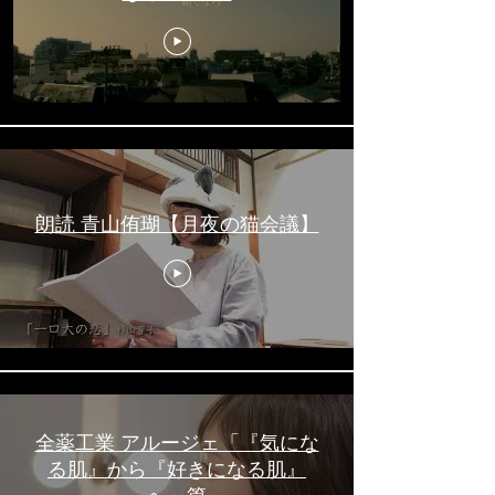
朗読 青山侑瑚【月夜の猫会議】
全薬工業 アルージェ「『気にな
る肌』から『好きになる肌』